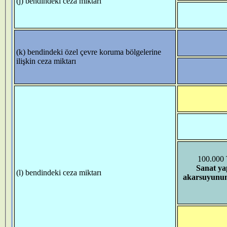
(j) bendindeki ceza miktarı
(k) bendindeki özel çevre koruma bölgelerine
ilişkin ceza miktarı
100.000 
Sanat ya
(l) bendindeki ceza miktarı
akarsuyunun 