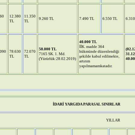
860
12.380
11.350
9.260 TL
7.490 TL
6.550 TL
6.31
TL
TL
40.000 TL
İİK. madde 364
58.000 TL
(02.1
.090
78.630
72.070
hükmünde düzenlendiği
7165 SK. 1. Md.
31.12
TL
TL
şekilde kabul edilmekte,
(Yürürlük:28.02.2019)
40.0
artırım
yapılmamamkatadır.
İDARİ YARGIDA PARASAL SINIRLAR
YILLAR