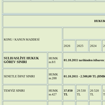
HUKUK
KONU / KANUN MADDESİ
2026
2025
2024
2
SULH/ASLİYE HUKUK
HUMK
01.10.2011 tarihinden itibaren 
GÖREV SINIRI
m.8/I
HUMK
SENETLE İSPAT SINIRI
01.10.2011 - 2.500,00 TL (HM
m.288
TEMYİZ SINIRI
HUMK
37.050
29.530
20.520
1
m.427
TL
TL
TL
T