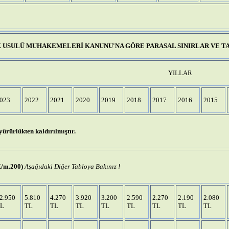
 USULÜ MUHAKEMELERİ KANUNU'NA GÖRE PARASAL SINIRLAR VE T
YILLAR
023
2022
2021
2020
2019
2018
2017
2016
2015
yürürlükten kaldırılmıştır.
K/m.200)
Aşağıdaki Diğer Tabloya Bakınız !
2.950
5.810
4.270
3.920
3.200
2.590
2.270
2.190
2.080
L
TL
TL
TL
TL
TL
TL
TL
TL