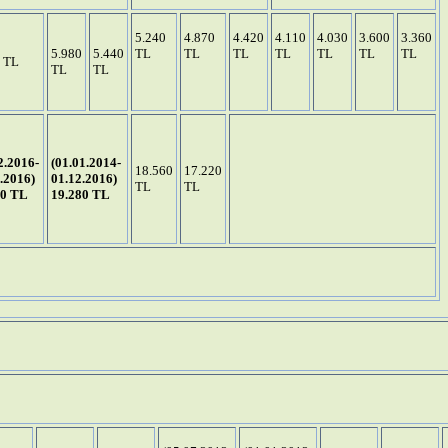
5.240
4.870
4.420
4.110
4.030
3.600
3.360
5.980
5.440
TL
TL
TL
TL
TL
TL
TL
0 TL
TL
TL
2.2016-
(01.01.2014-
18.560
17.220
.2016)
01.12.2016)
TL
TL
00 TL
19.280 TL