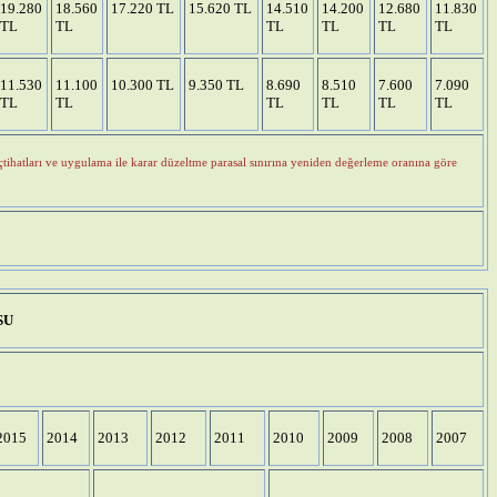
19.280
18.560
17.220 TL
15.620 TL
14.510
14.200
12.680
11.830
TL
TL
TL
TL
TL
TL
11.530
11.100
10.300 TL
9.350 TL
8.690
8.510
7.600
7.090
TL
TL
TL
TL
TL
TL
ihatları ve uygulama ile karar düzeltme parasal sınırına yeniden değerleme oranına göre
SU
2015
2014
2013
2012
2011
2010
2009
2008
2007