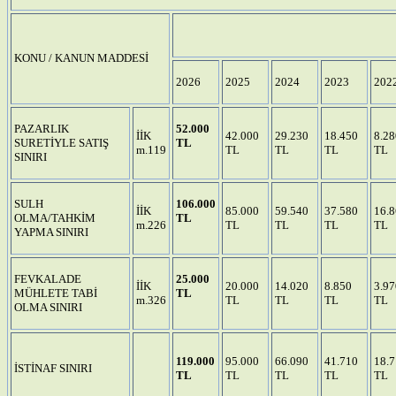
KONU / KANUN MADDESİ
2026
2025
2024
2023
202
PAZARLIK
52.000
İİK
42.000
29.230
18.450
8.28
SURETİYLE SATIŞ
TL
m.119
TL
TL
TL
TL
SINIRI
SULH
106.000
İİK
85.000
59.540
37.580
16.
OLMA/TAHKİM
TL
m.226
TL
TL
TL
TL
YAPMA SINIRI
FEVKALADE
25.000
İİK
20.000
14.020
8.850
3.97
MÜHLETE TABİ
TL
m.326
TL
TL
TL
TL
OLMA SINIRI
119.000
95.000
66.090
41.710
18.
İSTİNAF SINIRI
TL
TL
TL
TL
TL