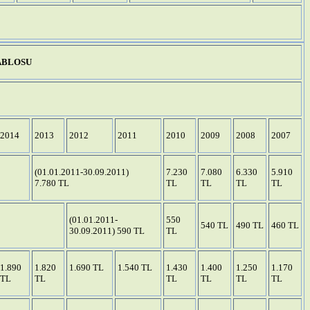
ABLOSU
2014
2013
2012
2011
2010
2009
2008
2007
(01.01.2011-30.09.2011)
7.230
7.080
6.330
5.910
7.780 TL
TL
TL
TL
TL
(01.01.2011-
550
540 TL
490 TL
460 TL
30.09.2011) 590 TL
TL
1.890
1.820
1.690 TL
1.540 TL
1.430
1.400
1.250
1.170
TL
TL
TL
TL
TL
TL