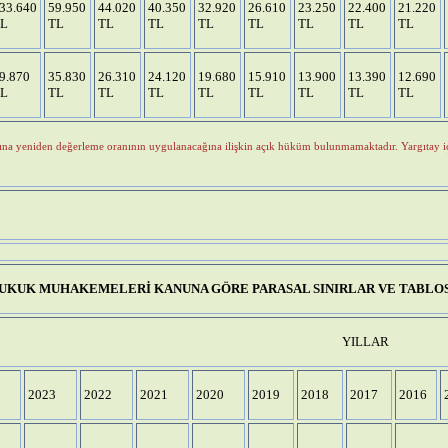
33.640
59.950
44.020
40.350
32.920
26.610
23.250
22.400
21.220
L
TL
TL
TL
TL
TL
TL
TL
TL
9.870
35.830
26.310
24.120
19.680
15.910
13.900
13.390
12.690
L
TL
TL
TL
TL
TL
TL
TL
TL
na yeniden değerleme oranının uygulanacağına ilişkin açık hüküm bulunmamaktadır. Yargıtay içt
UKUK MUHAKEMELERİ KANUNA GÖRE PARASAL SINIRLAR VE TABLO
YILLAR
2023
2022
2021
2020
2019
2018
2017
2016