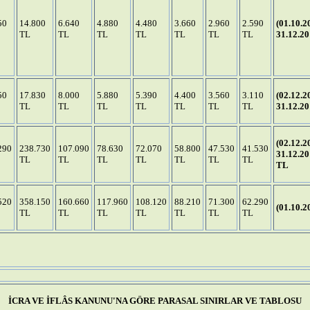
50
14.800
6.640
4.880
4.480
3.660
2.960
2.590
(01.10.2
TL
TL
TL
TL
TL
TL
TL
31.12.20
50
17.830
8.000
5.880
5.390
4.400
3.560
3.110
(02.12.2
TL
TL
TL
TL
TL
TL
TL
31.12.20
(02.12.2
290
238.730
107.090
78.630
72.070
58.800
47.530
41.530
31.12.20
TL
TL
TL
TL
TL
TL
TL
TL
520
358.150
160.660
117.960
108.120
88.210
71.300
62.290
(01.10.2
TL
TL
TL
TL
TL
TL
TL
İCRA VE İFLÂS KANUNU'NA GÖRE PARASAL SINIRLAR VE TABLOSU