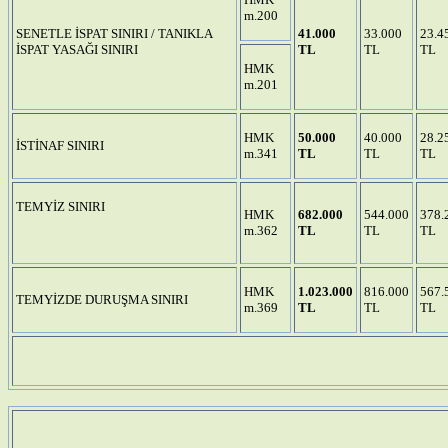
m.200
SENETLE İSPAT SINIRI / TANIKLA
41.000
33.000
23.4
İSPAT YASAĞI SINIRI
TL
TL
TL
HMK
m.201
HMK
50.000
40.000
28.2
İSTİNAF SINIRI
m.341
TL
TL
TL
TEMYİZ SINIRI
HMK
682.000
544.000
378.
m.362
TL
TL
TL
HMK
1.023.000
816.000
567.
TEMYİZDE DURUŞMA SINIRI
m.369
TL
TL
TL