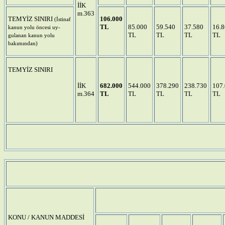
İİK
m.363
TEMYİZ SINIRI
106.000
(İstinaf
TL
85.000
59.540
37.580
16.
kanun yolu öncesi uy­
TL
TL
TL
TL
gulanan kanun yolu
bakımından)
TEMYİZ SINIRI
İİK
682.000
544.000
378.290
238.730
107
m.364
TL
TL
TL
TL
TL
KONU / KANUN MADDESİ