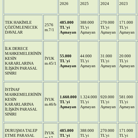
2026
2025
2024
2023
TEK HAKİMLE
485.000
388.000
270.000
171.000
2576
ÇÖZÜMLENECEK
TL'yi
TL'yi
TL'yi
TL'yi
m.7/1
DAVALAR
Aşmayan
Aşmayan
Aşmayan
Aşmayan
İLK DERECE
MAHKEMELERİNİN
55.000
44.000
31.000
20.000
KESİN
İYUK
TL'yi
TL'yi
TL'yi
TL'yi
KARARLARINA
m.45/1
Aşmayan
Aşmayan
Aşmayan
Aşmayan
İLİŞKİN PARASAL
SINIRI
İSTİNAF
MAHKEMELERİNİN
1.660.000
1.324.000
920.000
581.000
KESİN
İYUK
TL'yi
TL'yi
TL'yi
TL'yi
KARARLARINA
m.46/b
Aşmayan
Aşmayan
Aşmayan
Aşmayan
İLİŞKİN PARASAL
SINIRI
DURUŞMA TALEP
485.000
388.000
270.000
171.000
İYUK
ETME PARASAL
TL'yi
TL'yi
TL'yi
TL'yi
m.17