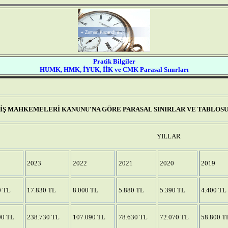
Pratik Bilgiler
HUMK, HMK, İYUK, İİK ve CMK Parasal Sınırları
İŞ MAHKEMELERİ KANUNU'NA GÖRE PARASAL SINIRLAR VE TABLOS
YILLAR
2023
2022
2021
2020
2019
0 TL
17.830 TL
8.000 TL
5.880 TL
5.390 TL
4.400 TL
90 TL
238.730 TL
107.090 TL
78.630 TL
72.070 TL
58.800 T