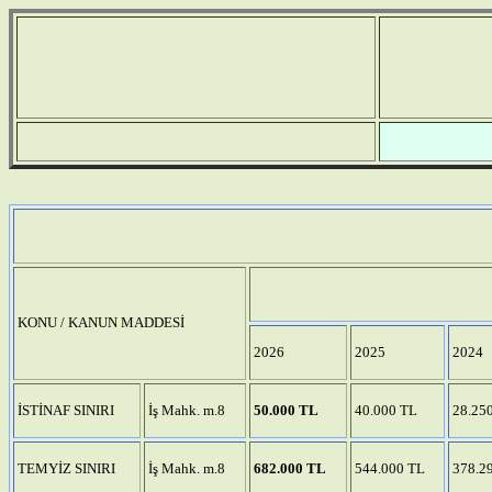
KONU / KANUN MADDESİ
2026
2025
2024
İSTİNAF SINIRI
İş Mahk. m.8
50.000 TL
40.000 TL
28.25
TEMYİZ SINIRI
İş Mahk. m.8
682.000 TL
544.000 TL
378.2