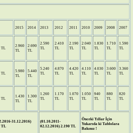
2015
2014
2013
2012
2011
2010
2009
2008
2007
2.590
2.410
2.190
2.040
1.830
1.710
1.590
2.960
2.690
0 TL
TL
TL
TL
TL
TL
TL
TL
TL
TL
5.240
4.870
4.420
4.110
4.030
3.600
3.360
5.980
5.440
0 TL
TL
TL
TL
TL
TL
TL
TL
TL
TL
1.260
1.170
1.070
1.050
940
880
820
1.430
1.300
0 TL
TL
TL
TL
TL
TL
TL
TL
TL
TL
Önceki Yıllar İçin
2.2016-31.12.2016)
(01.10.2011-
Yukarıda ki Tablolara
0 TL
02.12.2016) 2.190 TL
Bakınız !