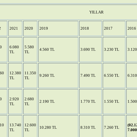
YILLAR
2
2021
2020
2019
2018
2017
2016
0
6.080
5.580
4.560 TL
3.690 TL
3.230 TL
3.12
TL
TL
860
12.380
11.350
9.260 TL
7.490 TL
6.550 TL
6.31
TL
TL
0
2.920
2.680
2.190 TL
1.770 TL
1.550 TL
1.50
TL
TL
710
13.740
12.600
(02.1
10.280 TL
8.310 TL
7.260 TL
TL
TL
7.00