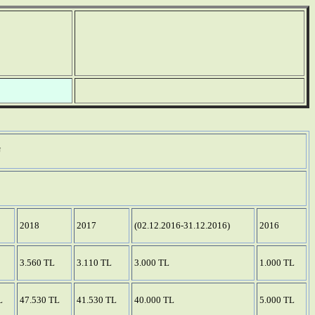
U
2018
2017
(02.12.2016-31.12.2016)
2016
3.560 TL
3.110 TL
3.000 TL
1.000 TL
L
47.530 TL
41.530 TL
40.000 TL
5.000 TL